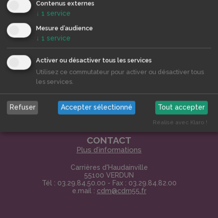
imprimer
Contenus externes
↓
1
service
Mesure d’audience
↓
1
service
Activer ou désactiver tous les services
Utilisez ce commutateur pour activer ou désactiver tous
les services.
Refuser
Accepter sélectionné
Tout accepter
Réalisé avec Klaro !
CONTACT
Plus d’informations
Carrières d'Haudainville
55100 VERDUN
Tél : 03.29.84.50.00 - Fax : 03.29.84.82.00
e.mail :
cdm@cdm55.fr